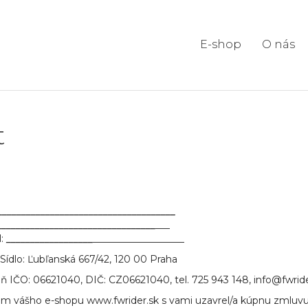
E-shop
O nás
t
_____________________________________
_________________________________
___
l:
__________________
___________________
Sídlo: Ľubľanská 667/42, 120 00 Praha
ň IČO: 06621040, DIČ: CZ06621040, tel. 725 943 148, info@fwrid
m vášho e-shopu www.fwrider.sk s vami uzavrel/a kúpnu zmluvu,