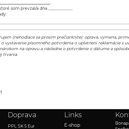
_________________________
,
 ktoré som prevzal/a dňa
____________
ady:
……………………………………………………………………………………………………………………………………
……………………………………………………………………………………………………………………………………
rujem (nehodiace sa prosím prečiarknite): oprava, výmena, prim
 vystavenie písomného potvrdenia o uplatnení reklamácie s uv
nárokom na opravu a následne o potvrdenie o dátume a spôsobe
 trvania.
)
Doprava
Links
Kon
Bonapa
E-shop
PPL SK 5 Eur