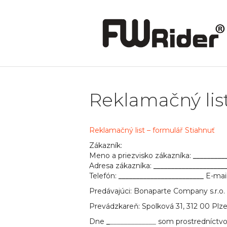
Reklamačný lis
Reklamačný list – formulář Stiahnuť
Zákazník:
Meno a priezvisko zákazníka:
_________
Adresa zákazníka:
____________________
Telefón:
________________________
E-mai
Predávajúci: Bonaparte Company s.r.o. 
Prevádzkareň: Spolková 31, 312 00 Plze
Dne
_
_____________
som prostredníctvo