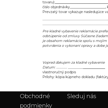
tovaru):
_______________________________
číslo objednávky_____________________,
Prevzatý tovar vykazuje nasledujúce v
………………………………………………………………………………
………………………………………………………………………………
Pre kladné vybavenie reklamácie prefe
odstúpenie od zmluvy Súčasne žiadam o
je obsahom reklamácie spolu s mojím 
potvrdenia o vykonaní opravy a dobe jej
Vopred ďakujem za kladné vybavenie
Datum: …………… _________
_____________
vlastnoručný podpis
Prílohy: kópia kúpneho dokladu (faktúry
Obchodné
Sleduj nás
podmienky