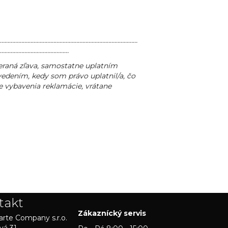
………………………………………………………………………………
………………………………………
eraná zľava, samostatne uplatním
edením, kedy som právo uplatnil/a, čo
 vybavenia reklamácie, vrátane
takt
Zákaznícký servis
rte Company s.r.o.