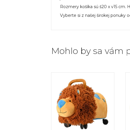
Rozmery košíka sú š20 x v15 cm. Hĺ
Vyberte si z našej širokej ponuk
Mohlo by sa vám p