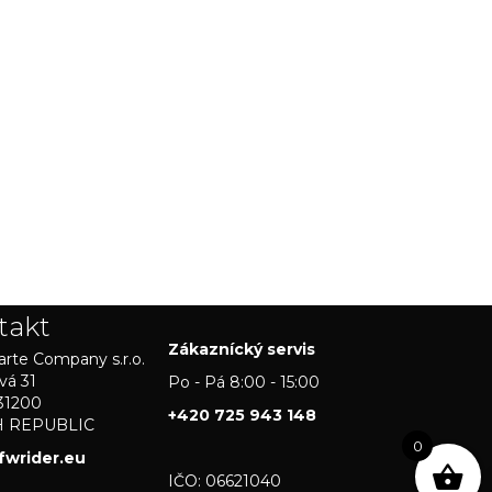
takt
Zákaznícký servis
rte Company s.r.o.
vá 31
Po - Pá 8:00 - 15:00
31200
+420 725 943 148
H REPUBLIC
0
fwrider.eu
IČO: 06621040