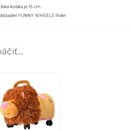
bka košíka je 15 cm.
y odrážadiel FUNNY WHEELS Rider.
áčiť…