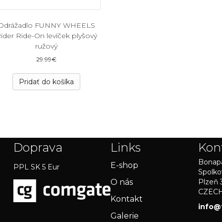
Odrážadlo FUNNY WHEELS
ider Ride-On levíček plyšový
ružový
29.99
€
Pridať do košíka
Doprava
Links
Kon
Bonapa
E-shop
PPL SK 5 Eur
Spolko
O nás
Plzeň 
CZEC
Kontakt
info@
Galerie