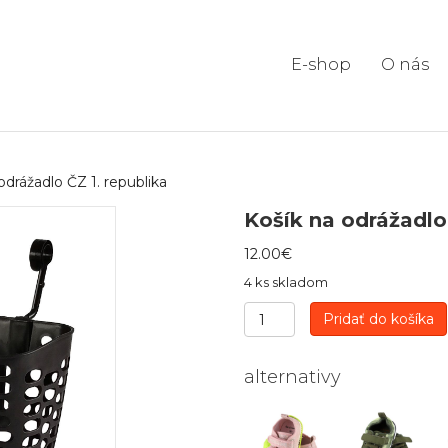
E-shop
O nás
odrážadlo ČZ 1. republika
Košík na odrážadlo 
12.00
€
4 ks skladom
množstvo
Pridať do košíka
Košík
na
odrážadlo
alternativy
ČZ
1.
republika