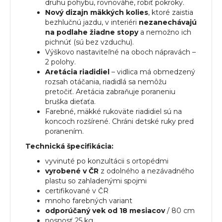
druhu pohybu, rovnováhe, robiť pokroky.
Nový dizajn mäkkých kolies
, ktoré zaistia
bezhlučnú jazdu, v interiéri
nezanechávajú
na podlahe žiadne stopy
a nemožno ich
pichnúť (sú bez vzduchu).
Výškovo nastaviteľné na oboch nápravách –
2 polohy.
Aretácia riadidiel
– vidlica má obmedzený
rozsah otáčania, riadidlá sa nemôžu
pretočiť. Aretácia zabraňuje poraneniu
bruška dieťaťa.
Farebné, mäkké rukoväte riadidiel sú na
koncoch rozšírené. Chráni detské ruky pred
poranením.
Technická špecifikácia:
vyvinuté po konzultácii s ortopédmi
vyrobené v ČR
z odolného a nezávadného
plastu so zahladenými spojmi
certifikované v ČR
mnoho farebných variant
odporúčaný vek od 18 mesiacov
/ 80 cm
nosnosť 25 kg