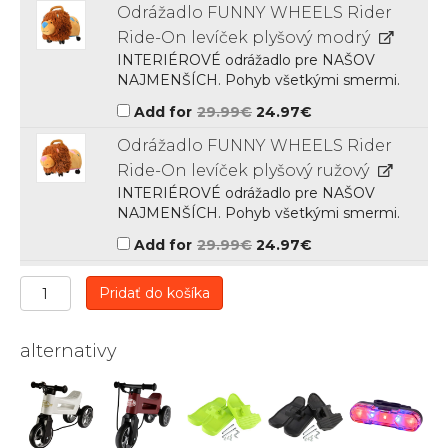
was:
is:
Odrážadlo FUNNY WHEELS Rider
12.00€.
9.99€.
Ride-On levíček plyšový modrý
INTERIÉROVÉ odrážadlo pre NAŠOV
NAJMENŠÍCH. Pohyb všetkými smermi.
Original
Current
Add for
29.99
€
24.97
€
price
price
was:
is:
Odrážadlo FUNNY WHEELS Rider
29.99€.
24.97€.
Ride-On levíček plyšový ružový
INTERIÉROVÉ odrážadlo pre NAŠOV
NAJMENŠÍCH. Pohyb všetkými smermi.
Original
Current
Add for
29.99
€
24.97
€
price
price
was:
is:
29.99€.
24.97€.
množstvo
Pridať do košíka
Odrážadlo
FUNNY
WHEELS
alternativy
Rider
SuperSport
2v1
JAWA
Pérák