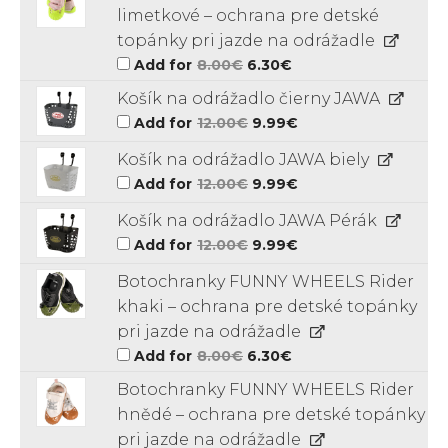
limetkové – ochrana pre detské
topánky pri jazde na odrážadle
Original
Current
Add for
8.00
€
6.30
€
price
price
was:
is:
Košík na odrážadlo čierny JAWA
8.00€.
6.30€.
Original
Current
Add for
12.00
€
9.99
€
price
price
was:
is:
Košík na odrážadlo JAWA biely
12.00€.
9.99€.
Original
Current
Add for
12.00
€
9.99
€
price
price
was:
is:
Košík na odrážadlo JAWA Pérák
12.00€.
9.99€.
Original
Current
Add for
12.00
€
9.99
€
price
price
was:
is:
Botochranky FUNNY WHEELS Rider
12.00€.
9.99€.
khaki – ochrana pre detské topánky
pri jazde na odrážadle
Original
Current
Add for
8.00
€
6.30
€
price
price
was:
is:
Botochranky FUNNY WHEELS Rider
8.00€.
6.30€.
hnědé – ochrana pre detské topánky
pri jazde na odrážadle