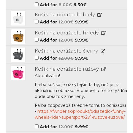
Original
Current
Add for
8.00
€
6.30
€
price
price
was:
is:
Košík na odrážadlo biely
8.00€.
6.30€.
Original
Current
Add for
12.00
€
9.99
€
price
price
was:
is:
Košík na odrážadlo hnedý
12.00€.
9.99€.
Original
Current
Add for
12.00
€
9.99
€
price
price
was:
is:
Košík na odrážadlo čierny
12.00€.
9.99€.
Original
Current
Add for
12.00
€
9.99
€
price
price
was:
is:
Košík na odrážadlo ružový
12.00€.
9.99€.
Aktualizácia!
Farba košíka je už sýtejšie farby, než je na
aktuálnom obrázku. V priebehu tohto týždňa
bude obrázok zmenený.
Farba zodpovedá farebne tomuto odrážadlu
-
https://fwrider.sk/produkt/odrazedlo-funny-
wheels-rider-supersport-2v1-ruzove-ruzove/
Original
Current
Add for
12.00
€
9.99
€
price
price