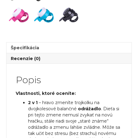
s
popruhom
a
tichými
kolesami
Špecifikácia
Recenzie (0)
Popis
Vlastnosti, ktoré oceníte:
2 v 1
– hravo zmeníte trojkolku na
dvojkolesové balančné
odrážadlo
. Dieťa si
pri tejto zmene nemusí zvykať na novú
hračku, stále riadi svoje „staré známe“
odrážadlo a zmenu ľahšie zvládne. Môže sa
tak učiť bez stresu (bez strachu) novému