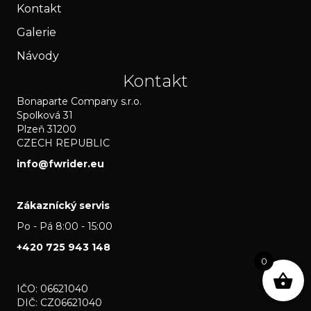
Kontakt
Galerie
Návody
Kontakt
Bonaparte Company s.r.o.
Spolková 31
Plzeň 31200
CZECH REPUBLIC
info@fwrider.eu
Zákaznícký servis
Po - Pá 8:00 - 15:00
+420 725 943 148
0
IČO: 06621040
DIČ: CZ06621040