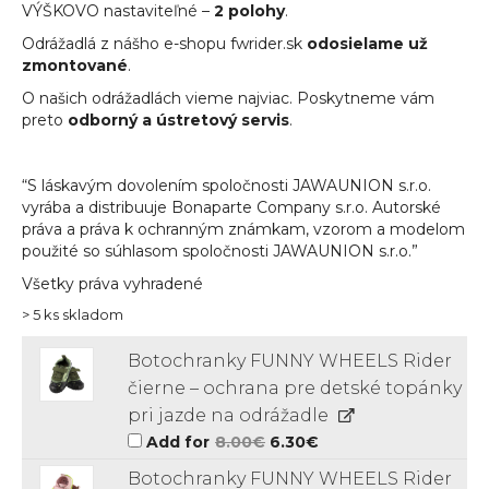
VÝŠKOVO nastaviteľné –
2 polohy
.
Odrážadlá z nášho e-shopu fwrider.sk
odosielame už
zmontované
.
O našich odrážadlách vieme najviac. Poskytneme vám
preto
odborný a ústretový servis
.
“S láskavým dovolením spoločnosti JAWAUNION s.r.o.
vyrába a distribuuje Bonaparte Company s.r.o. Autorské
práva a práva k ochranným známkam, vzorom a modelom
použité so súhlasom spoločnosti JAWAUNION s.r.o.”
Všetky práva vyhradené
> 5 ks skladom
Botochranky FUNNY WHEELS Rider
čierne – ochrana pre detské topánky
pri jazde na odrážadle
Original
Current
Add for
8.00
€
6.30
€
price
price
was:
is:
Botochranky FUNNY WHEELS Rider
8.00€.
6.30€.