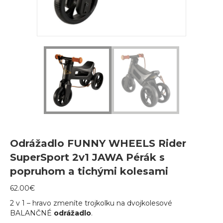
Odrážadlo FUNNY WHEELS Rider
SuperSport 2v1 JAWA Pérák s
popruhom a tichými kolesami
62.00
€
2 v 1 – hravo zmeníte trojkolku na dvojkolesové
BALANČNÉ
odrážadlo
.