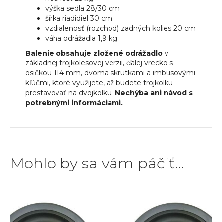
výška sedla 28/30 cm
šírka riadidiel 30 cm
vzdialenosť (rozchod) zadných kolies 20 cm
váha odrážadla 1,9 kg
Balenie obsahuje zložené odrážadlo
v
základnej trojkolesovej verzii, ďalej vrecko s
osičkou 114 mm, dvoma skrutkami a imbusovými
kľúčmi, ktoré využijete, až budete trojkolku
prestavovať na dvojkolku.
Nechýba ani návod s
potrebnými informáciami.
Mohlo by sa vám páčiť…