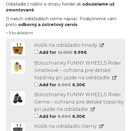
Odrážadlá z nášho e-shopu fwrider.sk
odosielame už
zmontované
.
O našich odrážadlách vieme najviac. Poskytneme vám
preto
odborný a ústretový servis
.
> 5 ks skladom
Košík na odrážadlo hnedý
Original
Current
Add for
12.00
€
9.99
€
price
price
was:
is:
Botochranky FUNNY WHEELS Rider
12.00€.
9.99€.
limetkové – ochrana pre detské
topánky pri jazde na odrážadle
Original
Current
Add for
8.00
€
6.30
€
price
price
was:
is:
Botochranky FUNNY WHEELS Rider
8.00€.
6.30€.
čierne – ochrana pre detské topánky
pri jazde na odrážadle
Original
Current
Add for
8.00
€
6.30
€
price
price
was:
is:
Košík na odrážadlo čierny
8.00€.
6.30€.