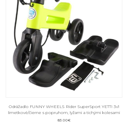
Odrážadlo FUNNY WHEELS Rider SuperSport YETTI 3v1
limetkové/čierne s popruhom, lyžami a tichými kolesami
83.00
€