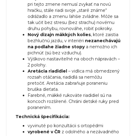
pri tejto zmene nemusí zvykať na novú
hračku, stále riadi svoje „staré známe“
odrážadlo a zmenu ľahšie zvládne. Môže sa
tak učiť bez stresu (bez strachu) novému
druhu pohybu, rovnováhe, robiť pokroky.
Nový dizajn mäkkých kolies
, ktoré zaistia
bezhlučnú jazdu, v interiéri
nezanechávajú
na podlahe žiadne stopy
a nemožno ich
pichnúť (sú bez vzduchu).
Výškovo nastaviteľné na oboch nápravách –
2 polohy.
Aretácia riadidiel
– vidlica má obmedzený
rozsah otáčania, riadidlá sa nemôžu
pretočiť. Aretácia zabraňuje poraneniu
bruška dieťaťa.
Farebné, mäkké rukoväte riadidiel sú na
koncoch rozšírené. Chráni detské ruky pred
poranením.
Technická špecifikácia:
vyvinuté po konzultácii s ortopédmi
vyrobené v ČR
z odolného a nezávadného