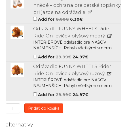
hnědé – ochrana pre detské topánky
pri jazde na odrážadle
Original
Current
Add for
8.00
€
6.30
€
price
price
was:
is:
Odrážadlo FUNNY WHEELS Rider
8.00€.
6.30€.
Ride-On levíček plyšový modrý
INTERIÉROVÉ odrážadlo pre NAŠOV
NAJMENŠÍCH. Pohyb všetkými smermi.
Original
Current
Add for
29.99
€
24.97
€
price
price
was:
is:
Odrážadlo FUNNY WHEELS Rider
29.99€.
24.97€.
Ride-On levíček plyšový ružový
INTERIÉROVÉ odrážadlo pre NAŠOV
NAJMENŠÍCH. Pohyb všetkými smermi.
Original
Current
Add for
29.99
€
24.97
€
price
price
was:
is:
29.99€.
24.97€.
množstvo
Pridať do košíka
Odrážadlo
FUNNY
WHEELS
alternativy