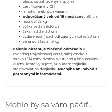
plastu so zahladenými spojmi
certifikované v ČR
mnoho farebných variant
odporúčaný vek od 18 mesiacov
/ 80 cm
nosnosť 25 kg
výška sedla 28/30 cm
šírka riadidiel 30 cm
vzdialenosť (rozchod) zadných kolies 20 cm
váha odrážadla 1,9 kg
Balenie obsahuje zložené odrážadlo
v
základnej trojkolesovej verzii, ďalej vrecko s
osičkou 114 mm, dvoma skrutkami a imbusovými
kľúčmi, ktoré využijete, až budete trojkolku
prestavovať na dvojkolku.
Nechýba ani návod s
potrebnými informáciami.
Mohlo by sa vám páčiť…