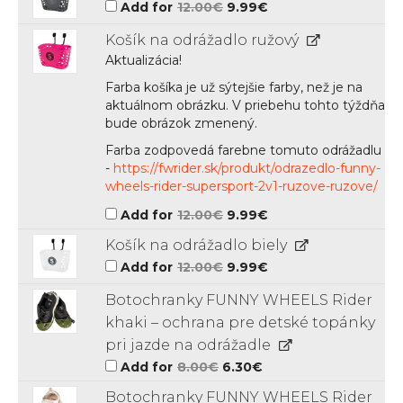
Original
Current
Add for
12.00
€
9.99
€
price
price
was:
is:
Košík na odrážadlo ružový
12.00€.
9.99€.
Aktualizácia!
Farba košíka je už sýtejšie farby, než je na
aktuálnom obrázku. V priebehu tohto týždňa
bude obrázok zmenený.
Farba zodpovedá farebne tomuto odrážadlu
-
https://fwrider.sk/produkt/odrazedlo-funny-
wheels-rider-supersport-2v1-ruzove-ruzove/
Original
Current
Add for
12.00
€
9.99
€
price
price
was:
is:
Košík na odrážadlo biely
12.00€.
9.99€.
Original
Current
Add for
12.00
€
9.99
€
price
price
was:
is:
Botochranky FUNNY WHEELS Rider
12.00€.
9.99€.
khaki – ochrana pre detské topánky
pri jazde na odrážadle
Original
Current
Add for
8.00
€
6.30
€
price
price
was:
is:
Botochranky FUNNY WHEELS Rider
8.00€.
6.30€.