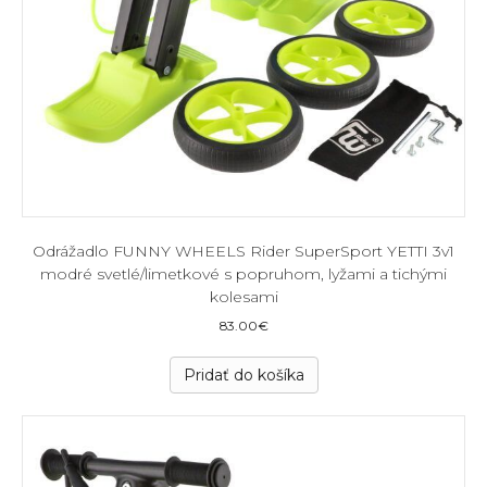
Odrážadlo FUNNY WHEELS Rider SuperSport YETTI 3v1
modré svetlé/limetkové s popruhom, lyžami a tichými
kolesami
83.00
€
Pridať do košíka