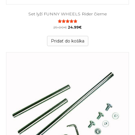
Set lyží FUNNY WHEELS Rider čierne
Original
Current
Hodnotenie
29.00
€
24.99
€
5.00
price
price
z 5
was:
is:
Pridať do košíka
29.00€.
24.99€.