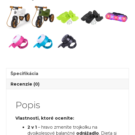
Rider
SuperSport
2v1
šedé
matné
s
popruhom
a
tichými
kolesami
Špecifikácia
Recenzie (0)
Popis
Vlastnosti, ktoré oceníte:
2 v 1
– hravo zmeníte trojkolku na
dvojkolesové balančné
odrážadlo
. Dieťa si