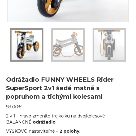
Odrážadlo FUNNY WHEELS Rider
SuperSport 2v1 šedé matné s
popruhom a tichými kolesami
58.00
€
2 v 1 – hravo zmeníte trojkolku na dvojkolesové
BALANČNÉ
odrážadlo
.
VÝŠKOVO nastaviteľné –
2 polohy
.