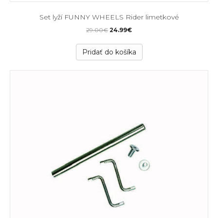
Set lyží FUNNY WHEELS Rider limetkové
Original
Current
29.00
€
24.99
€
price
price
was:
is:
Pridať do košíka
29.00€.
24.99€.