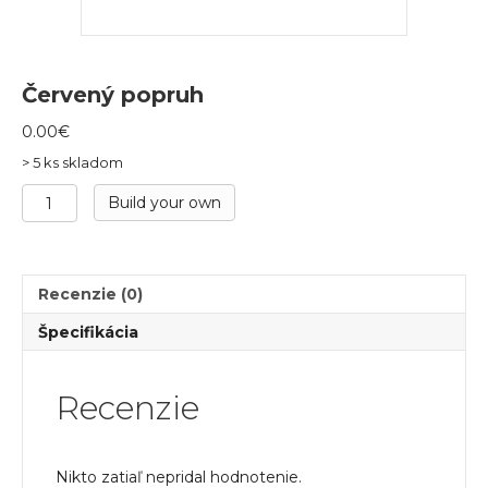
Červený popruh
0.00
€
> 5 ks skladom
množstvo
Build your own
Červený
popruh
Recenzie (0)
Špecifikácia
Recenzie
Nikto zatiaľ nepridal hodnotenie.