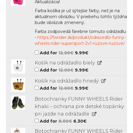
Aktualizácia!
Farba košíka je už sýtejšie farby, než je na
aktuálnom obrázku. V priebehu tohto týždňa
bude obrázok zmenený.
Farba zodpovedá farebne tomuto odrážadlu
-
https://fwrider.sk/produkt/odrazedlo-funny-
wheels-rider-supersport-2v1-ruzove-ruzove/
Original
Current
Add for
12.00
€
9.99
€
price
price
was:
is:
Košík na odrážadlo biely
12.00€.
9.99€.
Original
Current
Add for
12.00
€
9.99
€
price
price
was:
is:
Košík na odrážadlo hnedý
12.00€.
9.99€.
Original
Current
Add for
12.00
€
9.99
€
price
price
was:
is:
Botochranky FUNNY WHEELS Rider
12.00€.
9.99€.
khaki – ochrana pre detské topánky
pri jazde na odrážadle
Original
Current
Add for
8.00
€
6.30
€
price
price
was:
is:
Botochranky FUNNY WHEELS Rider
8.00€.
6.30€.