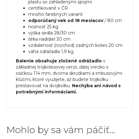
plastu so zahladenými spojmi
certifikované v ČR
mnoho farebných variant
odporúčaný vek od 18 mesiacov
/ 80 cm
nosnosť 25 kg
výška sedla 28/30 cm
šírka riadidiel 30 cm
vzdialenosť (rozchod) zadných kolies 20 cm
váha odrážadla 1,9 kg
Balenie obsahuje zložené odrážadlo
v
základnej trojkolesovej verzii, ďalej vrecko s
osičkou 114 mm, dvoma skrutkami a imbusovými
kľúčmi, ktoré využijete, až budete trojkolku
prestavovať na dvojkolku.
Nechýba ani návod s
potrebnými informáciami.
Mohlo by sa vám páčiť…