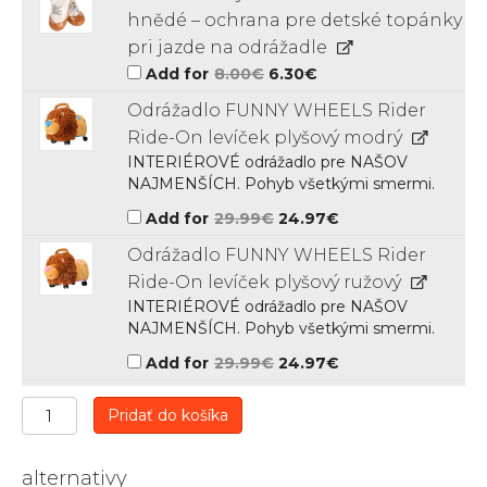
hnědé – ochrana pre detské topánky
pri jazde na odrážadle
Original
Current
Add for
8.00
€
6.30
€
price
price
was:
is:
Odrážadlo FUNNY WHEELS Rider
8.00€.
6.30€.
Ride-On levíček plyšový modrý
INTERIÉROVÉ odrážadlo pre NAŠOV
NAJMENŠÍCH. Pohyb všetkými smermi.
Original
Current
Add for
29.99
€
24.97
€
price
price
was:
is:
Odrážadlo FUNNY WHEELS Rider
29.99€.
24.97€.
Ride-On levíček plyšový ružový
INTERIÉROVÉ odrážadlo pre NAŠOV
NAJMENŠÍCH. Pohyb všetkými smermi.
Original
Current
Add for
29.99
€
24.97
€
price
price
was:
is:
29.99€.
24.97€.
množstvo
Pridať do košíka
Odrážadlo
FUNNY
WHEELS
alternativy