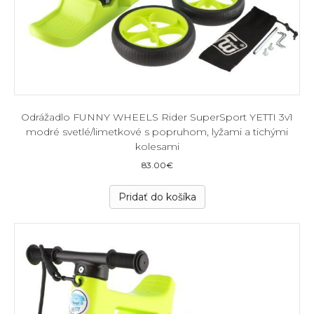
Odrážadlo FUNNY WHEELS Rider SuperSport YETTI 3v1
modré svetlé/limetkové s popruhom, lyžami a tichými
kolesami
83.00
€
Pridať do košíka