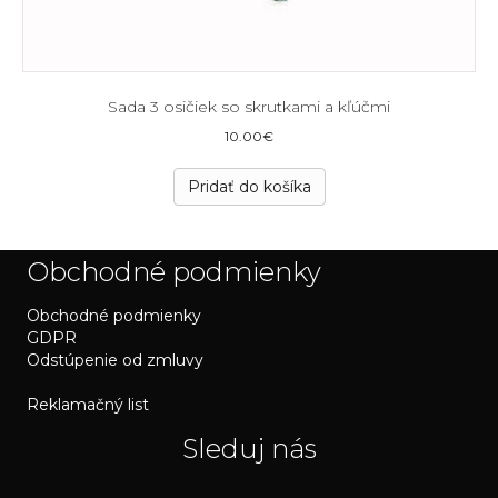
Sada 3 osičiek so skrutkami a kľúčmi
10.00
€
Pridať do košíka
Obchodné podmienky
Obchodné podmienky
GDPR
Odstúpenie od zmluvy
Reklamačný list
Sleduj nás