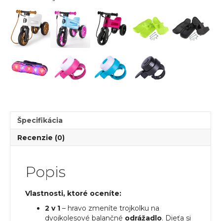
Rider
SuperSport
2v1
fialové
s
popruhom
a
tichými
kolesami
Špecifikácia
Recenzie (0)
Popis
Vlastnosti, ktoré oceníte:
2 v 1
– hravo zmeníte trojkolku na
dvojkolesové balančné
odrážadlo
. Dieťa si