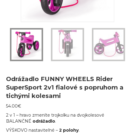
Odrážadlo FUNNY WHEELS Rider
SuperSport 2v1 fialové s popruhom a
tichými kolesami
54.00
€
2 v 1 – hravo zmeníte trojkolku na dvojkolesové
BALANČNÉ
odrážadlo
.
VÝŠKOVO nastaviteľné –
2 polohy
.