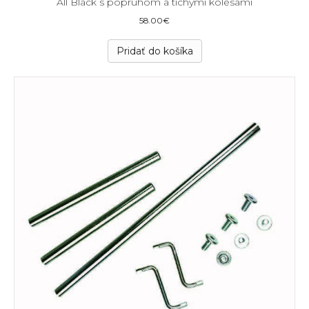
All Black s popruhom a tichými kolesami
58.00
€
Pridať do košíka