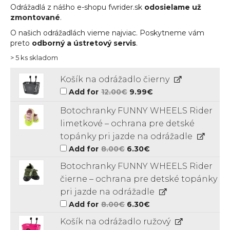
Odrážadlá z nášho e-shopu fwrider.sk
odosielame už
zmontované
.
O našich odrážadlách vieme najviac. Poskytneme vám
preto
odborný a ústretový servis
.
> 5 ks skladom
Košík na odrážadlo čierny
Original
Current
Add for
12.00
€
9.99
€
price
price
was:
is:
Botochranky FUNNY WHEELS Rider
12.00€.
9.99€.
limetkové – ochrana pre detské
topánky pri jazde na odrážadle
Original
Current
Add for
8.00
€
6.30
€
price
price
was:
is:
Botochranky FUNNY WHEELS Rider
8.00€.
6.30€.
čierne – ochrana pre detské topánky
pri jazde na odrážadle
Original
Current
Add for
8.00
€
6.30
€
price
price
was:
is:
Košík na odrážadlo ružový
8.00€.
6.30€.