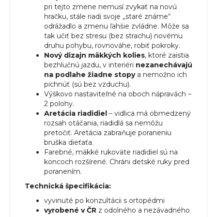
pri tejto zmene nemusí zvykať na novú
hračku, stále riadi svoje „staré známe“
odrážadlo a zmenu ľahšie zvládne. Môže sa
tak učiť bez stresu (bez strachu) novému
druhu pohybu, rovnováhe, robiť pokroky.
Nový dizajn mäkkých kolies
, ktoré zaistia
bezhlučnú jazdu, v interiéri
nezanechávajú
na podlahe žiadne stopy
a nemožno ich
pichnúť (sú bez vzduchu).
Výškovo nastaviteľné na oboch nápravách –
2 polohy.
Aretácia riadidiel
– vidlica má obmedzený
rozsah otáčania, riadidlá sa nemôžu
pretočiť. Aretácia zabraňuje poraneniu
bruška dieťaťa.
Farebné, mäkké rukoväte riadidiel sú na
koncoch rozšírené. Chráni detské ruky pred
poranením.
Technická špecifikácia:
vyvinuté po konzultácii s ortopédmi
vyrobené v ČR
z odolného a nezávadného